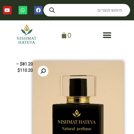
0
–
$
81.20
$
110.20