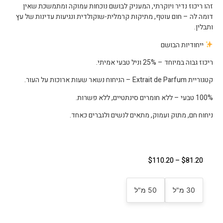
זהו ריכוז נדיר ויוקרתי, המעניק לבושם נוכחות עמוקה ומתמשכת שאין
דומה לה – חום עוטף, מתיקות קרמלית-שוקולדית ונגיעות עדינות של עץ
ותבלין.
ייחודיות הבושם
ריכוז גבוה במיוחד – 25% וניל טבעי אמיתי.
קטגוריית Extrait de Parfum – הניחוח נשאר שעות ארוכות על העור.
100% טבעי – ללא חומרים סינתטיים, ללא פשרות.
ניחוח חם, מתוק ועמוק, מתאים לנשים ולגברים כאחד.
$
110.20
–
$
81.20
30 מ"ל
50 מ"ל