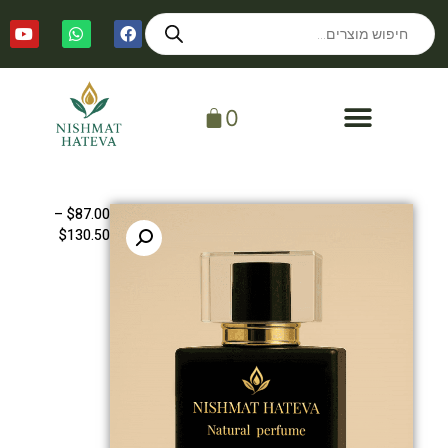
0
–
$
87.00
$
130.50