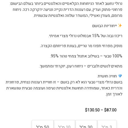
נרולי נחשב לאחד הניחוחות הקלאסיים והאלגנטיים ביותר בעולם הבישום:
פרחוני-מתוק ועדין, עם רעננות הדרית נקייה ונגיעה ירקרקה רכה. ניחוח
מרומם, מעודן ואצילי, המשדר שלווה ואלגנטיות עכשווית.
ייחודיות הבושם
ריכוז גבוה של 15% אבסולוט נרולי מצרי אמיתי.
מופק מפרחי תפוז מר טריים, בעונת פריחתם הקצרה.
100% טבעי – בשילוב אתנול צמחי טהור 95%.
מתאים לנשים ולגברים – ניחוח רענן, יוקרתי ומתמשך.
חוויה חושית
בושם נרולי מצרי טבעי הוא לא רק בושם – זו חוויית רעננות נצחית, פרחונית
והדרית כאחד, שמותירה תחושת אלגנטיות נעימה ועוצמה טבעית שנשארת
לאורך זמן.
$
130.50
–
$
87.00
3 מ"ל
30 מ"ל
10 מ"ל
50 מ"ל